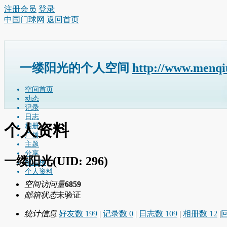
注册会员
登录
中国门球网
返回首页
一缕阳光的个人空间
http://www.menqi
空间首页
动态
记录
日志
个人资料
相册
广播
主题
分享
一缕阳光
(UID: 296)
留言板
个人资料
空间访问量
6859
邮箱状态
未验证
统计信息
好友数 199
|
记录数 0
|
日志数 109
|
相册数 12
|
回