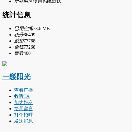
所在时区
使用系统默认
统计信息
已用空间
73.6 MB
积分
86409
威望
77768
金钱
77268
票数
400
一缕阳光
查看广播
收听TA
加为好友
给我留言
打个招呼
发送消息