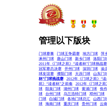
管理以下版块
门球赛事
门球王争霸赛
地方门球
萍
涿州门球
唐山门球
新乡门球
洛阳门
2011年《门球之苑》“读者杯”门球挑战赛
冠军赛总决赛
开州门球
深圳门球
渝
球友谊赛
濮阳门球
大连门球
山东门
杯”门球挑战赛
2012年《门球之苑》“
苑》“读者杯”之前奏
2012年《门球之
球
阳泉门球
湖州门球
黄浦门球
焦
球
台州门球
乌兰浩特门球
邓州门球
门球
白城门球
各地门球总汇
山西门
球
海南门球
重庆门球
贵州门球
云