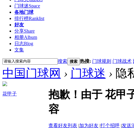
门球迷
Space
各地门球
排行榜
Ranklist
好友
分享
Share
相册
Album
日志
Blog
文集
搜索
热搜:
门球规则
门球战术
搜索
中国门球网
›
门球迷
›
隐
抱歉！由于 花甲
花甲子
容
查看好友列表
|
加为好友
|
打个招呼
|
发送