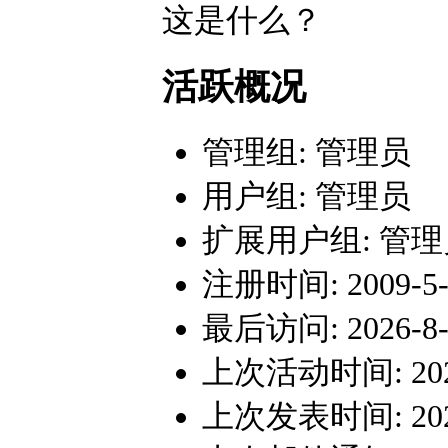
这是什么？
活跃概况
管理组:
管理员
用户组:
管理员
扩展用户组:
管理
注册时间: 2009-5-2
最后访问: 2026-8-8
上次活动时间: 2026-
上次发表时间: 2026-