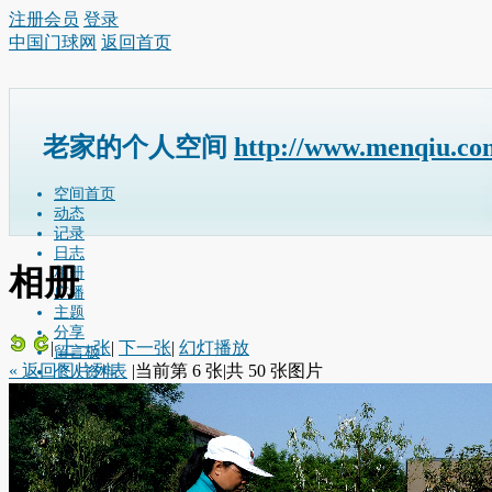
注册会员
登录
中国门球网
返回首页
老家的个人空间
http://www.menqiu.co
空间首页
动态
记录
日志
相册
相册
广播
主题
分享
|
上一张
|
下一张
|
幻灯播放
留言板
« 返回图片列表
|
当前第 6 张
|
共 50 张图片
个人资料