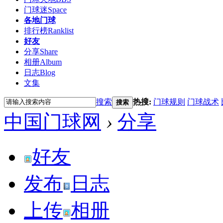
门球迷
Space
各地门球
排行榜
Ranklist
好友
分享
Share
相册
Album
日志
Blog
文集
搜索
热搜:
门球规则
门球战术
搜索
中国门球网
›
分享
好友
发布
日志
上传
相册