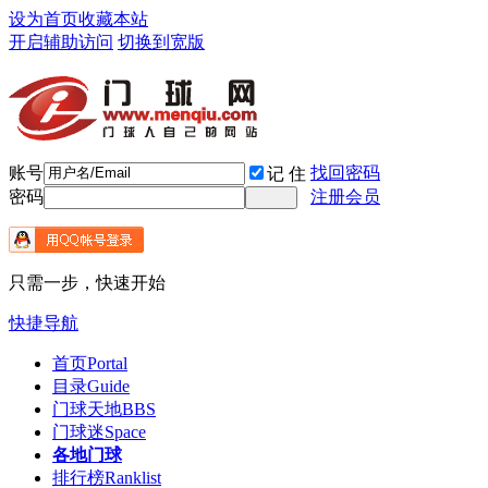
设为首页
收藏本站
开启辅助访问
切换到宽版
账号
找回密码
记 住
密码
注册会员
只需一步，快速开始
快捷导航
首页
Portal
目录
Guide
门球天地
BBS
门球迷
Space
各地门球
排行榜
Ranklist