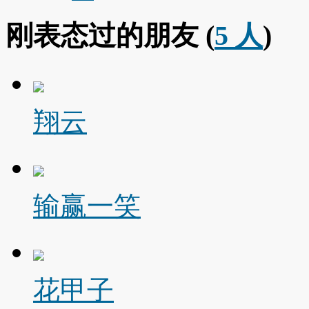
刚表态过的朋友 (
5 人
)
翔云
输赢一笑
花甲子