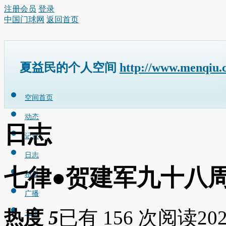
注册会员
登录
中国门球网
返回首页
夏益民的个人空间
http://www.menqiu.
空间首页
动态
日志
记录
日志
七律●贺建军九十八
相册
广播
热度
5
已有 156 次阅读
202
主题