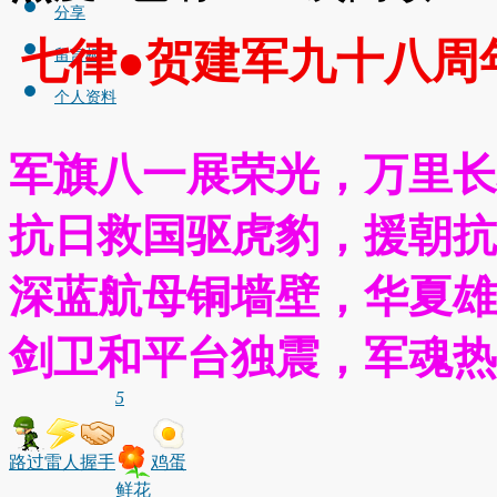
分享
七律
●
贺建军九十八周
留言板
个人资料
军旗八一展荣光，万里长
抗日救国驱虎豹，援朝抗
深蓝航母铜墙壁，华夏雄
剑卫和平台独震，军魂热
5
路过
雷人
握手
鸡蛋
鲜花