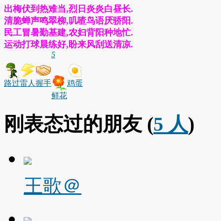
出梅伏到热难当,烈日炎炎白昼长.
清脆蝉声鸣翠柳,叽喳鸟语厌骄阳.
民工冒暑勤基建,农妇背阳种地忙.
运动打球晨练好,盼来风刮送清凉.
5
路过
雷人
握手
鸡蛋
鲜花
刚表态过的朋友 (
5 人
)
王歌＠