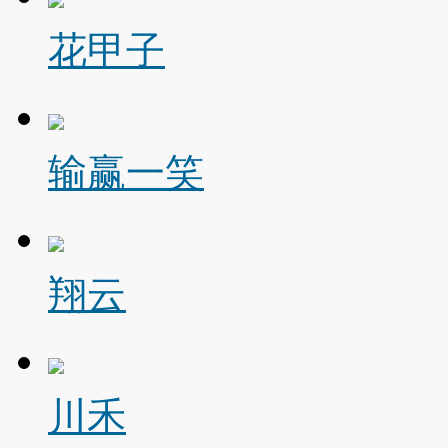
花甲子
输赢一笑
翔云
川禾