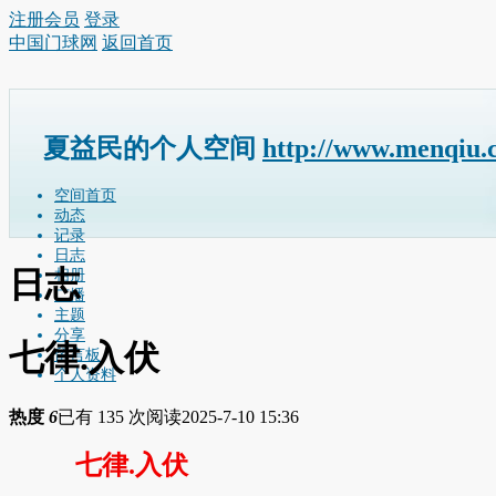
注册会员
登录
中国门球网
返回首页
夏益民的个人空间
http://www.menqiu.
空间首页
动态
记录
日志
日志
相册
广播
主题
分享
七律.入伏
留言板
个人资料
热度
6
已有 135 次阅读
2025-7-10 15:36
七律.入伏