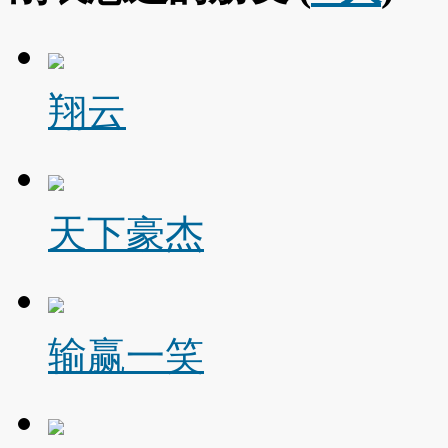
翔云
天下豪杰
输赢一笑