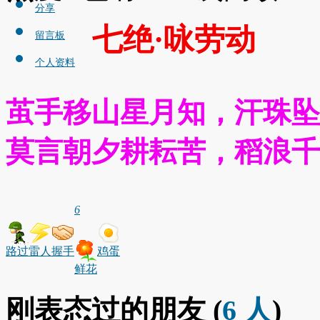
分享
七绝·咏劳动
留言板
个人资料
茧手移山星月知，汗珠坠
莫言朝夕耕耘苦，稻浪千
6
路过
雷人
握手
鸡蛋
鲜花
刚表态过的朋友 (
6 人
)