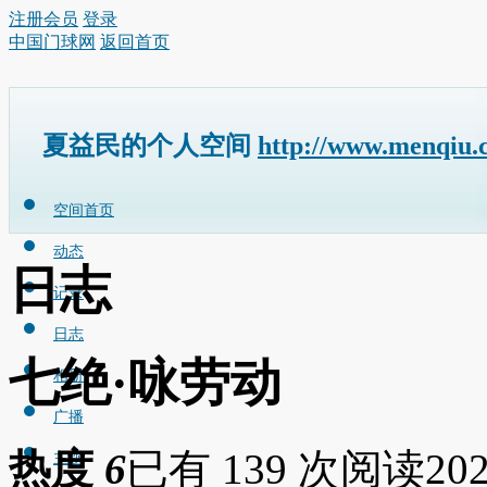
注册会员
登录
中国门球网
返回首页
夏益民的个人空间
http://www.menqiu.
空间首页
动态
日志
记录
日志
七绝·咏劳动
相册
广播
热度
6
已有 139 次阅读
202
主题