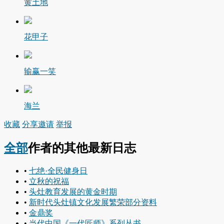
黄土地
花甲子
输赢一笑
海兰
收藏
分享
邀请
举报
全部
作者的其他最新日志
•
七绝·全民健身日
•
立秋的祝福
•
头灶教育发展的黄金时期
•
新时代头灶镇文化发展繁荣部分资料
•
金鼎奖
•
当代中国《一代匠师》系列丛书