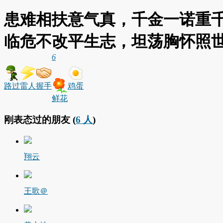
患难相扶意气真，千金一诺重
临危不改平生志，坦荡胸怀照
6
路过
雷人
握手
鸡蛋
鲜花
刚表态过的朋友 (
6 人
)
翔云
王歌＠