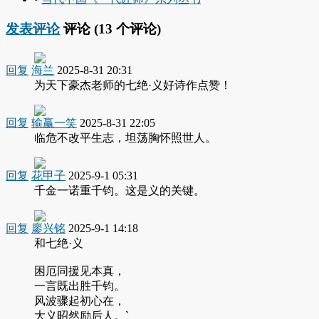
发表评论
评论 (
13
个评论)
回复
海兰
2025-8-31 20:31
为天下豪杰老师的七绝·义好诗作点赞！
回复
输赢一笑
2025-8-31 22:05
临危不改平生志，坦荡胸怀照世人。
回复
花甲子
2025-9-1 05:31
千金一诺重千钧。这是义的关键。
回复
廖兴铭
2025-9-1 14:18
和七绝·义
困厄同援见本真，
一言既出胜千钧。
风波骤起初心在，
大义昭然励后人。`