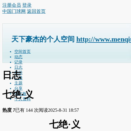
注册会员
登录
中国门球网
返回首页
天下豪杰的个人空间
http://www.menqi
空间首页
动态
记录
日志
日志
相册
广播
主题
分享
七绝·义
留言板
个人资料
热度
7
已有 144 次阅读
2025-8-31 18:57
七绝·义