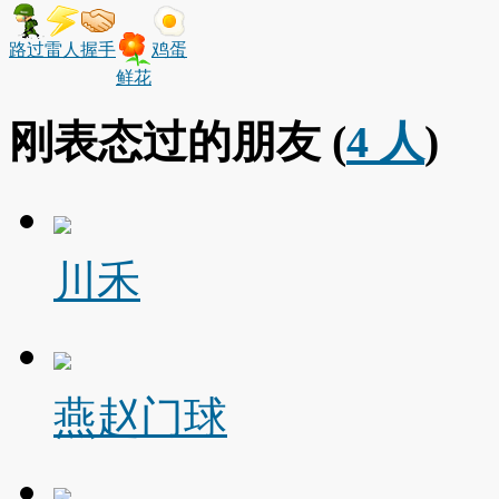
路过
雷人
握手
鸡蛋
鲜花
刚表态过的朋友 (
4 人
)
川禾
燕赵门球