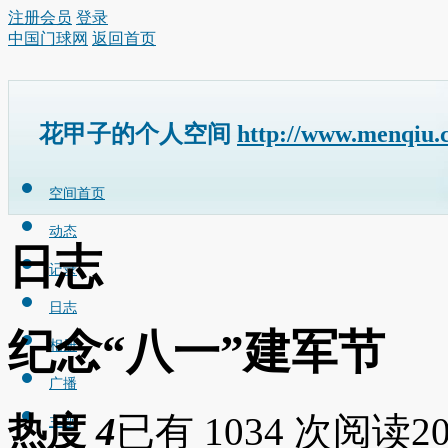
注册会员
登录
中国门球网
返回首页
花甲子的个人空间
http://www.menqiu.
空间首页
动态
日志
记录
日志
纪念“八一”建军节
相册
广播
热度
4
已有 1034 次阅读
20
主题