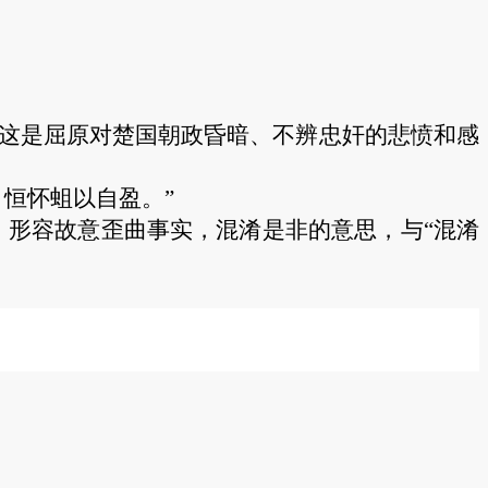
这是屈原对楚国朝政昏暗、不辨忠奸的悲愤和感
，恒怀蛆以自盈。”
句式，形容故意歪曲事实，混淆是非的意思，与“混淆