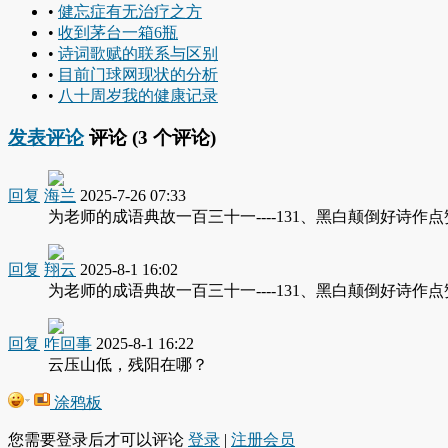
•
健忘症有无治疗之方
•
收到茅台一箱6瓶
•
诗词歌赋的联系与区别
•
目前门球网现状的分析
•
八十周岁我的健康记录
发表评论
评论 (
3
个评论)
回复
海兰
2025-7-26 07:33
为老师的成语典故一百三十一----131、黑白颠倒好诗作
回复
翔云
2025-8-1 16:02
为老师的成语典故一百三十一----131、黑白颠倒好诗作
回复
咋回事
2025-8-1 16:22
云压山低，残阳在哪？
涂鸦板
您需要登录后才可以评论
登录
|
注册会员