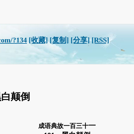
com/?134
[收藏]
[复制]
[分享]
[RSS]
黑白颠倒
一
成语典故一百三十