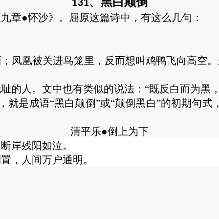
、黑白颠倒
131
《九章
●怀沙》。屈原这篇诗中，有这么几句：
面；凤凰被关进鸟笼里，反而想叫鸡鸭飞向高空。
无耻的人。文中也有类似的说法：
“既反白而为黑
下”，就是成语“黑白颠倒”或“颠倒黑白”的初期
。
清平乐
●倒上为下
，断岸残阳如泣。
倒置，人间万户通明。