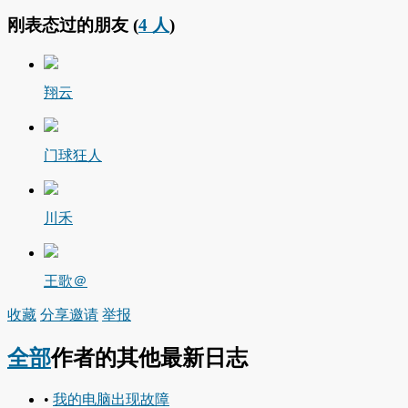
刚表态过的朋友 (
4 人
)
翔云
门球狂人
川禾
王歌＠
收藏
分享
邀请
举报
全部
作者的其他最新日志
•
我的电脑出现故障