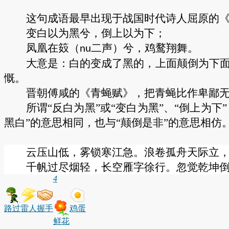
这句成语最早出现于战国时代诗人屈原的
变白以为黑兮，倒上以为下；
凤凰在笯（
二声）兮，鸡鹜翔舞。
nu
大意是：白的变成了黑的，上面颠倒为下
慨。
晋朝傅咸的《青蝇赋》，把青蝇比作卑鄙
所谓
“反白为黑”或“变白为黑”、“倒上为
黑白”的意思相同，也与“颠倒是非”的意思相仿
云压山低，雾锁寒江急。浪卷孤舟天际立
千帆过尽烟轻，长空雁字徐行。忽觉乾坤
4
路过
雷人
握手
鸡蛋
鲜花