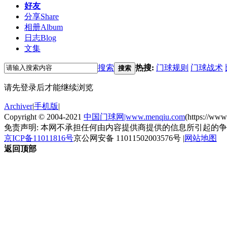
好友
分享
Share
相册
Album
日志
Blog
文集
搜索
热搜:
门球规则
门球战术
搜索
请先登录后才能继续浏览
Archiver
|
手机版
|
Copyright © 2004-2021
中国门球网|www.menqiu.com
(https://ww
免责声明: 本网不承担任何由内容提供商提供的信息所引起的
京ICP备11011816号
京公网安备 11011502003576号
|
网站地图
返回顶部