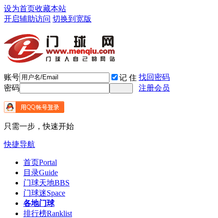
设为首页
收藏本站
开启辅助访问
切换到宽版
账号
找回密码
记 住
密码
注册会员
只需一步，快速开始
快捷导航
首页
Portal
目录
Guide
门球天地
BBS
门球迷
Space
各地门球
排行榜
Ranklist