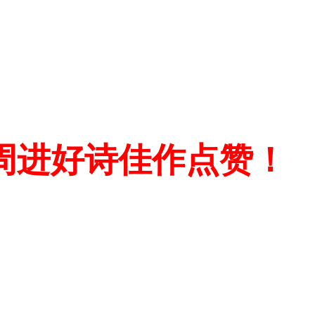
周进好诗佳作点赞！