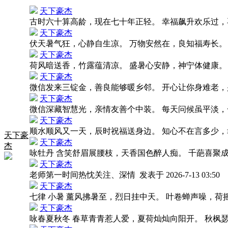
天下豪杰
古时六十算高龄，现在七十年正轻。 幸福飙升欢乐过
天下豪杰
伏天暑气狂，心静自生凉。 万物安然在，良知福寿长
天下豪杰
荷风暗送香，竹露蕴清凉。 盛暑心安静，神宁体健康
天下豪杰
微信发来三锭金，善良能够暖乡邻。 开心让你身难老
天下豪杰
微信深藏智慧光，亲情友善个中装。 每天问候虽平淡
天下豪杰
顺水顺风又一天，辰时祝福送身边。 知心不在言多少
天下豪
天下豪杰
杰
咏牡丹 含笑舒眉展腰枝，天香国色醉人痴。 千葩喜聚
天下豪杰
老师第一时间热忱关注、深情
发表于 2026-7-13 03:50
天下豪杰
七律 小暑 薰风拂暑至，烈日挂中天。 叶卷蝉声噪，
天下豪杰
咏春夏秋冬 春草青青惹人爱，夏荷灿灿向阳开。 秋枫