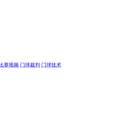
比赛视频
门球裁判
门球技术