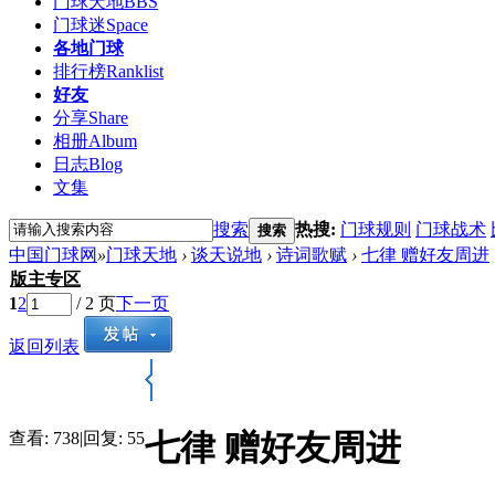
门球天地
BBS
门球迷
Space
各地门球
排行榜
Ranklist
好友
分享
Share
相册
Album
日志
Blog
文集
搜索
热搜:
门球规则
门球战术
搜索
中国门球网
»
门球天地
›
谈天说地
›
诗词歌赋
›
七律 赠好友周进
版主专区
1
2
/ 2 页
下一页
返回列表
七律 赠好友周进
查看:
738
|
回复:
55