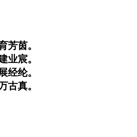
育芳茵。
建业宸。
展经纶。
万古真。