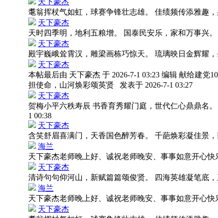
天下豪杰
耄翁挥杖气如虹，球赛争锋壮志雄。 佳绩频传添雅趣
天下豪杰
天时四季明，地利五粮增。 国泰民安乐，家和万事兴
天下豪杰
殿宇巍峨耸霄汉，雕梁画栋巧惊天。 琉璃映日金辉耀
天下豪杰
本帖最后由 天下豪杰 于 2026-7-1 03:23 编
担使命，山河焕彩颂英贤
发表于 2026-7-1 03:27
天下豪杰
贺梅小平六秩寿辰 书香育秀耀门庭，世代仁心鼎鼎名。
1 00:38
天下豪杰
含笑舒眉喜满门，天香国色醉芳春。 千葩焕彩凝佳景
海兰
天下豪杰老师晚上好、诚祝老师晚安、事事如意开心
天下豪杰
清诗句句仰河山，新赋篇篇颂俊贤。 四海英雄凝笔底
海兰
天下豪杰老师晚上好、诚祝老师晚安、事事如意开心
天下豪杰