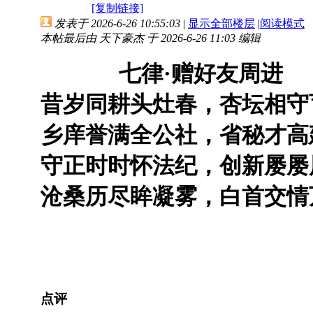
[复制链接]
发表于 2026-6-26 10:55:03
|
显示全部楼层
|
阅读模式
本帖最后由 天下豪杰 于 2026-6-26 11:03 编辑
七律·赠好友周进
昔岁同耕头灶春，杏坛相守
乡庠誉满全公社，省秘才高
守正时时怀法纪，创新屡屡
沧桑历尽眸凝雾，白首交情
点评