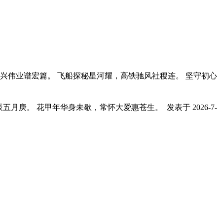
苏万物，复兴伟业谱宏篇。 飞船探秘星河耀，高铁驰风社稷连。 坚守初心
辰五月庚。 花甲年华身未歇，常怀大爱惠苍生。
发表于 2026-7-