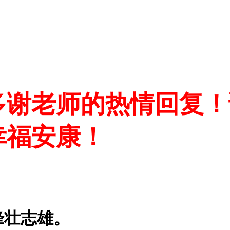
多谢老师的热情回复！
幸福安康！
锋壮志雄。