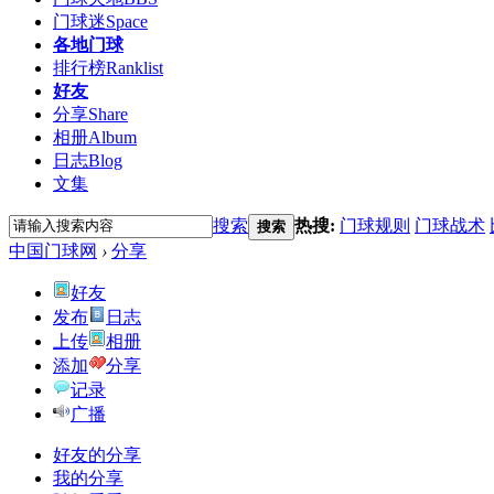
门球迷
Space
各地门球
排行榜
Ranklist
好友
分享
Share
相册
Album
日志
Blog
文集
搜索
热搜:
门球规则
门球战术
搜索
中国门球网
›
分享
好友
发布
日志
上传
相册
添加
分享
记录
广播
好友的分享
我的分享