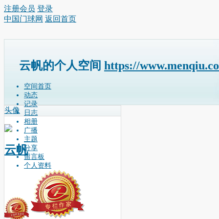
注册会员
登录
中国门球网
返回首页
云帆的个人空间
https://www.menqiu.c
空间首页
动态
记录
头像
日志
相册
广播
主题
云帆
分享
留言板
个人资料