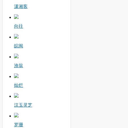
潇湘客
向往
皖闽
渔翁
灿烂
汉玉灵芝
罗珊