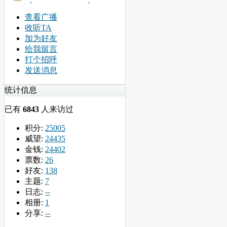
查看广播
收听TA
加为好友
给我留言
打个招呼
发送消息
统计信息
已有
6843
人来访过
积分:
25005
威望:
24435
金钱:
24402
票数:
26
好友:
138
主题:
7
日志:
--
相册:
1
分享:
--