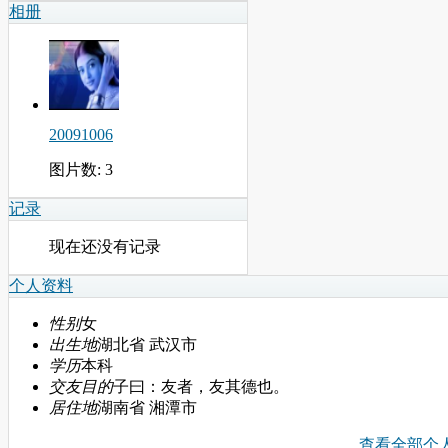
相册
20091006
图片数: 3
记录
现在还没有记录
个人资料
性别
女
出生地
湖北省 武汉市
学历
本科
交友目的
子曰：友者，友其德也。
居住地
湖南省 湘潭市
查看全部个