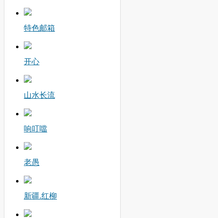
特色邮箱
开心
山水长流
响叮噹
老愚
新疆.红柳