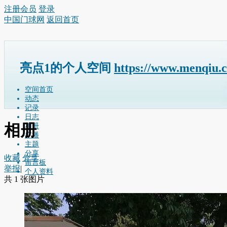
注册会员
登录
中国门球网
返回首页
亮点1的个人空间
https://www.menqiu.
空间首页
动态
记录
日志
相册
相册
广播
主题
分享
收藏
分享
留言板
举报
|
个人资料
共 1 张图片