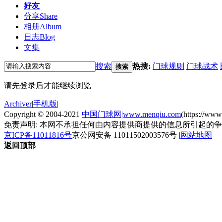
好友
分享
Share
相册
Album
日志
Blog
文集
搜索
热搜:
门球规则
门球战术
搜索
请先登录后才能继续浏览
Archiver
|
手机版
|
Copyright © 2004-2021
中国门球网|www.menqiu.com
(https://ww
免责声明: 本网不承担任何由内容提供商提供的信息所引起的
京ICP备11011816号
京公网安备 11011502003576号
|
网站地图
返回顶部