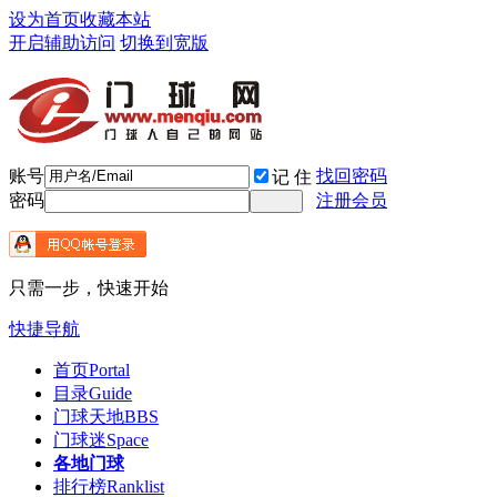
设为首页
收藏本站
开启辅助访问
切换到宽版
账号
找回密码
记 住
密码
注册会员
只需一步，快速开始
快捷导航
首页
Portal
目录
Guide
门球天地
BBS
门球迷
Space
各地门球
排行榜
Ranklist