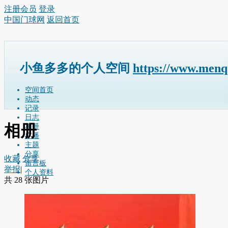
注册会员
登录
中国门球网
返回首页
小鱼多多的个人空间
https://www.menq
空间首页
动态
记录
日志
相册
相册
广播
主题
分享
收藏
分享
留言板
举报
|
个人资料
共 28 张图片