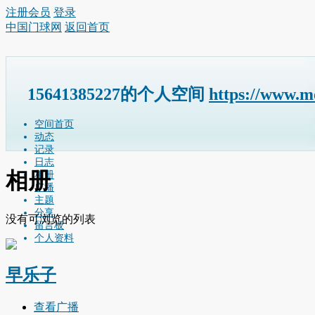
注册会员
登录
中国门球网
返回首页
15641385227的个人空间
https://www.m
空间首页
动态
记录
日志
相册
相册
广播
主题
分享
没有可浏览的列表
留言板
个人资料
早乐子
查看广播