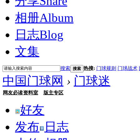
分享
Share
相册
Album
日志
Blog
文集
搜索
热搜:
门球规则
门球战术
搜索
中国门球网
›
门球迷
网友必读
资料室
版主专区
好友
发布
日志