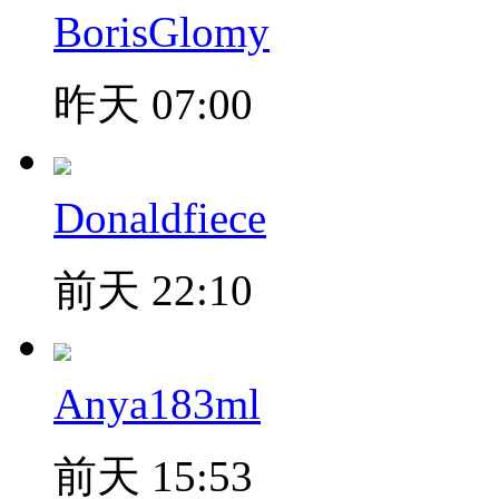
BorisGlomy
昨天 07:00
Donaldfiece
前天 22:10
Anya183ml
前天 15:53