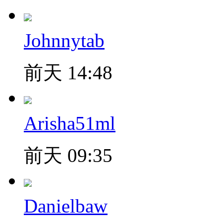
Johnnytab
前天 14:48
Arisha51ml
前天 09:35
Danielbaw