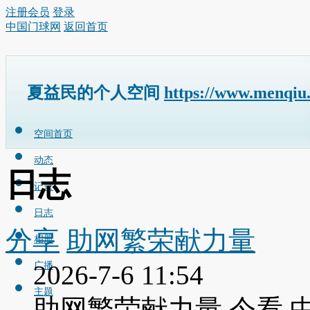
注册会员
登录
中国门球网
返回首页
夏益民的个人空间
https://www.menqiu
空间首页
动态
日志
记录
日志
分享
助网繁荣献力量
相册
广播
2026-7-6 11:54
主题
助网繁荣献力量 今看 