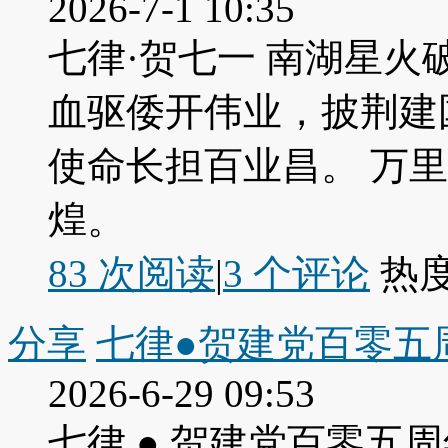
2026-7-1 10:35
七律·贺七一 南湖星火
血驱倭开伟业，披荆建
使命长担百业昌。 万
煌。
83 次阅读
|
3
个评论
热
分享
七律●贺建党百零五
2026-6-29 09:53
七律 ● 贺建党百零五