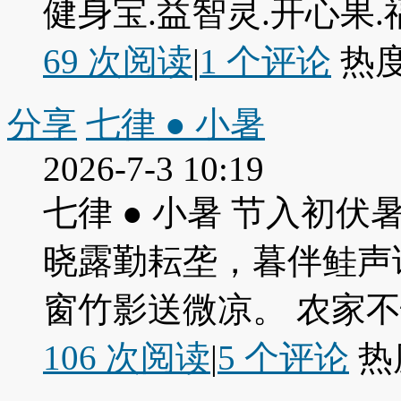
健身宝.益智灵.开心果.福寿
69 次阅读
|
1
个评论
热
分享
七律 ● 小暑
2026-7-3 10:19
七律 ● 小暑 节入初
晓露勤耘垄，暮伴鲑声
窗竹影送微凉。 农家
106 次阅读
|
5
个评论
热