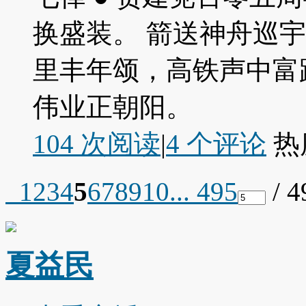
换盛装。 箭送神舟巡
里丰年颂，高铁声中富
伟业正朝阳。
104 次阅读
|
4
个评论
热
1
2
3
4
5
6
7
8
9
10
... 495
/ 
夏益民