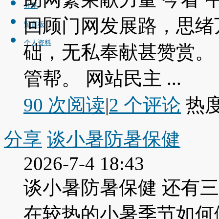
分享
回顾门网发展路，思绪
留言板
个人资料
础，无私奉献甚赞赏。
管帮。 网站民主 ...
90 次阅读
|
2
个评论
热
分享
谈小暑防暑保健
2026-7-4 18:43
谈小暑防暑保健 还有三
在较热的小暑季节如何