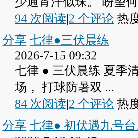
少通宵汗似珠。 盼望
94 次阅读
|
2
个评论
热
分享
七律●三伏晨练
2026-7-15 09:32
七律 ● 三伏晨练 夏季
场， 打球防暑双 ...
84 次阅读
|
2
个评论
热
分享
七律● 初伏遇九号台