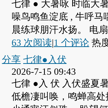
七律 ● 大暑咏 时临大
噪鸟鸣鱼淀底 , 牛呼
晨练球朋汗水扬。 电扇
63 次阅读
|
1
个评论
热
分享
七律●入伏
2026-7-15 09:43
七律 ●入 伏 入伏盛
低檐凄叫唤，鸣蝉高处