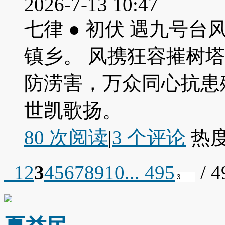
2026-7-13 10:47
七律 ● 初伏 遇九号
镇乡。 风携狂容摧树
防涝害，万众同心抗患
世凯歌扬。
80 次阅读
|
3
个评论
热
1
2
3
4
5
6
7
8
9
10
... 495
/ 