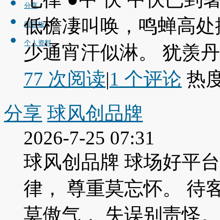
分享
低檐凄叫唤，鸣蝉高处
留言板
个人资料
少通宵汗似淋。 犹羡丹
77 次阅读
|
1
个评论
热
分享
球风创品牌
2026-7-25 07:31
球风创品牌 球场好平台
律， 尊重莫忘怀。 待
莫傲气， 失误别责怪。