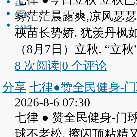
分享
雾茫茫晨露爽,凉风瑟瑟
留言板
个人资料
秧苗长势娇. 犹羡丹枫
（8月7日）立秋. “立秋” .
8 次阅读
|
0
个评论
分享
七律●赞全民健身-
2026-8-6 07:30
七律 ● 赞全民健身-门
球不老松. 擦闪顶粘精