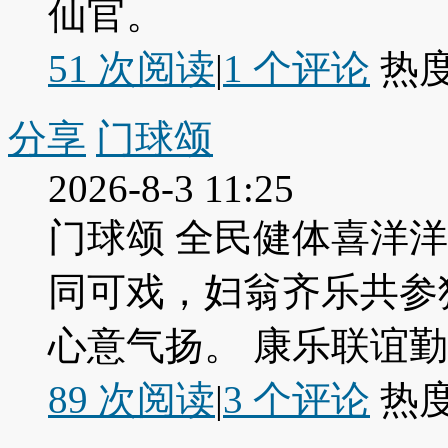
仙官。
51 次阅读
|
1
个评论
热
分享
门球颂
2026-8-3 11:25
门球颂 全民健体喜洋
同可戏，妇翁齐乐共参
心意气扬。 康乐联谊
89 次阅读
|
3
个评论
热