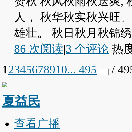
赞秋 秋风秋雨秋送爽,
人， 秋华秋实秋兴旺。
雄壮。 秋日秋月秋锦绣, .
86 次阅读
|
3
个评论
热
1
2
3
4
5
6
7
8
9
10
... 495
/ 4
夏益民
查看广播