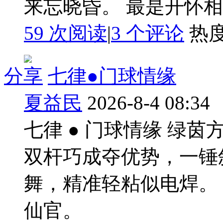
来忘晓昏。 最是开怀
59 次阅读
|
3
个评论
热
分享
七律●门球情缘
夏益民
2026-8-4 08:34
七律 ● 门球情缘 绿
双杆巧成夺优势，一锤
舞，精准轻粘似电焊。
仙官。