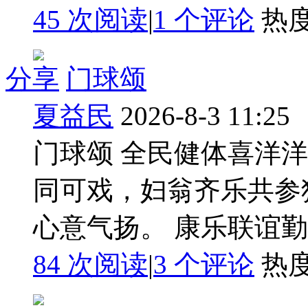
45 次阅读
|
1
个评论
热
分享
门球颂
夏益民
2026-8-3 11:25
门球颂 全民健体喜洋
同可戏，妇翁齐乐共参
心意气扬。 康乐联谊
84 次阅读
|
3
个评论
热