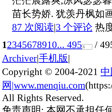
茫茫晨露爽,凉风瑟瑟暮
苗长势娇. 犹羡丹枫如
87 次阅读
|
3
个评论
热
1
2
3
4
5
6
7
8
9
10
... 495
/ 4
Archiver
|
手机版
|
Copyright © 2004-2021
中
网|www.menqiu.com
(http
All Rights Reserved.
免责声明: 本网不承担