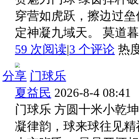
穿营如虎跃，擦边过垒
定神凝九域天。 莫道
59 次阅读
|
3
个评论
热
分享
门球乐
夏益民
2026-8-4 08:41
门球乐 方圆十米小乾
凝律韵，球来球往见精