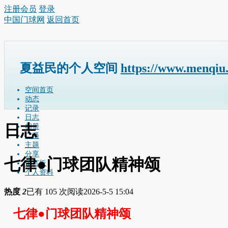
注册会员
登录
中国门球网
返回首页
夏益民的个人空间
https://www.menqiu
空间首页
动态
记录
日志
日志
相册
广播
主题
分享
七律●门球团队精神颂
留言板
个人资料
热度
2
已有 105 次阅读
2026-5-5 15:04
七律●
门球团队精神颂