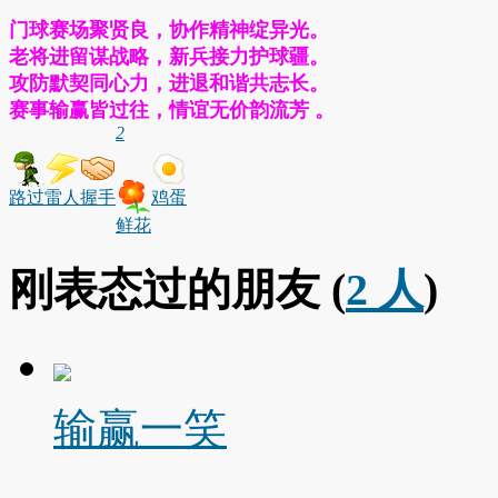
门球赛场聚贤良，协作精神绽异光。
老将进留谋战略，新兵接力护球疆。
攻防默契同心力，进退和谐共志长。
赛事输赢皆过往，情谊无价韵流芳 。
2
路过
雷人
握手
鸡蛋
鲜花
刚表态过的朋友 (
2 人
)
输赢一笑