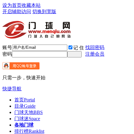
设为首页
收藏本站
开启辅助访问
切换到宽版
账号
找回密码
记 住
密码
注册会员
只需一步，快速开始
快捷导航
首页
Portal
目录
Guide
门球天地
BBS
门球迷
Space
各地门球
排行榜
Ranklist