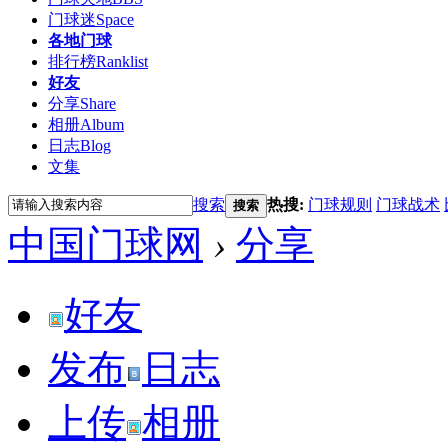
门球迷
Space
各地门球
排行榜
Ranklist
好友
分享
Share
相册
Album
日志
Blog
文集
搜索
热搜:
门球规则
门球战术
搜索
中国门球网
›
分享
好友
发布
日志
上传
相册