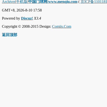
Archiver
|
手机版
|
中国门球网|www.menqiu.com
(
京ICP备110118
GMT+8, 2026-8-10 17:58
Powered by
Discuz!
X3.4
Copyright © 2008-2015 Design:
Comiis.Com
返回顶部