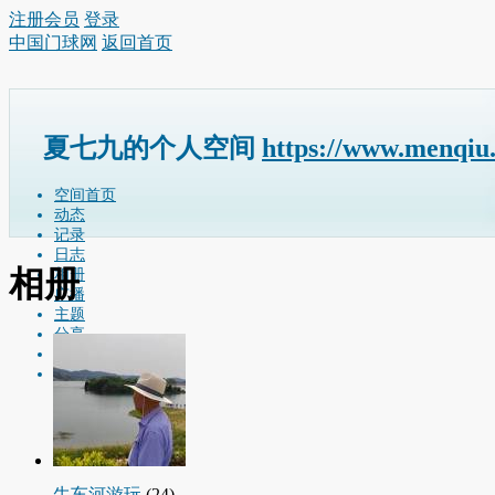
注册会员
登录
中国门球网
返回首页
夏七九的个人空间
https://www.menqiu
空间首页
动态
记录
日志
相册
相册
广播
主题
分享
留言板
个人资料
牛车河游玩
(24)