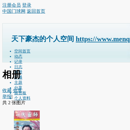
注册会员
登录
中国门球网
返回首页
天下豪杰的个人空间
https://www.menq
空间首页
动态
记录
日志
相册
相册
广播
主题
分享
收藏
分享
留言板
举报
|
个人资料
共 2 张图片