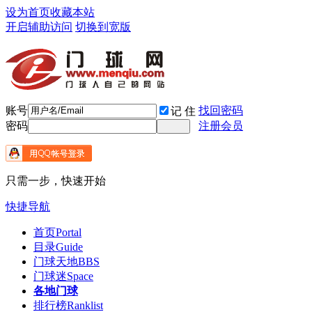
设为首页
收藏本站
开启辅助访问
切换到宽版
账号
找回密码
记 住
密码
注册会员
只需一步，快速开始
快捷导航
首页
Portal
目录
Guide
门球天地
BBS
门球迷
Space
各地门球
排行榜
Ranklist