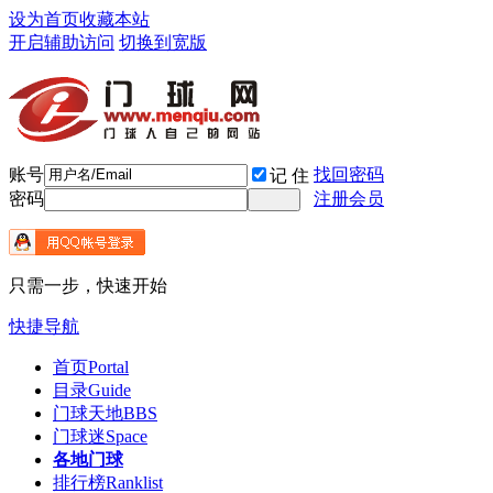
设为首页
收藏本站
开启辅助访问
切换到宽版
账号
找回密码
记 住
密码
注册会员
只需一步，快速开始
快捷导航
首页
Portal
目录
Guide
门球天地
BBS
门球迷
Space
各地门球
排行榜
Ranklist