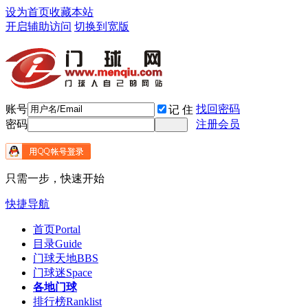
设为首页
收藏本站
开启辅助访问
切换到宽版
账号
找回密码
记 住
密码
注册会员
只需一步，快速开始
快捷导航
首页
Portal
目录
Guide
门球天地
BBS
门球迷
Space
各地门球
排行榜
Ranklist