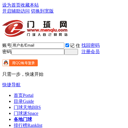
设为首页
收藏本站
开启辅助访问
切换到宽版
账号
找回密码
记 住
密码
注册会员
只需一步，快速开始
快捷导航
首页
Portal
目录
Guide
门球天地
BBS
门球迷
Space
各地门球
排行榜
Ranklist