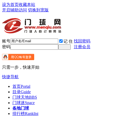
设为首页
收藏本站
开启辅助访问
切换到宽版
账号
找回密码
记 住
密码
注册会员
只需一步，快速开始
快捷导航
首页
Portal
目录
Guide
门球天地
BBS
门球迷
Space
各地门球
排行榜
Ranklist