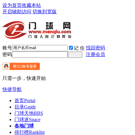
设为首页
收藏本站
开启辅助访问
切换到宽版
账号
找回密码
记 住
密码
注册会员
只需一步，快速开始
快捷导航
首页
Portal
目录
Guide
门球天地
BBS
门球迷
Space
各地门球
排行榜
Ranklist