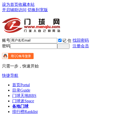
设为首页
收藏本站
开启辅助访问
切换到宽版
账号
找回密码
记 住
密码
注册会员
只需一步，快速开始
快捷导航
首页
Portal
目录
Guide
门球天地
BBS
门球迷
Space
各地门球
排行榜
Ranklist