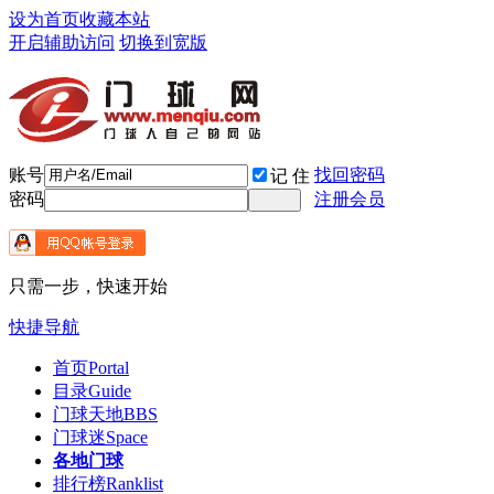
设为首页
收藏本站
开启辅助访问
切换到宽版
账号
找回密码
记 住
密码
注册会员
只需一步，快速开始
快捷导航
首页
Portal
目录
Guide
门球天地
BBS
门球迷
Space
各地门球
排行榜
Ranklist