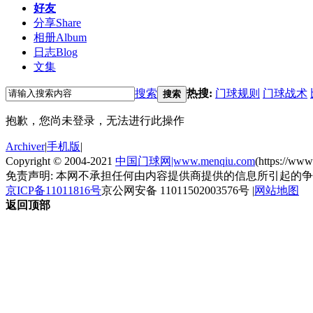
好友
分享
Share
相册
Album
日志
Blog
文集
搜索
热搜:
门球规则
门球战术
搜索
抱歉，您尚未登录，无法进行此操作
Archiver
|
手机版
|
Copyright © 2004-2021
中国门球网|www.menqiu.com
(https://ww
免责声明: 本网不承担任何由内容提供商提供的信息所引起的
京ICP备11011816号
京公网安备 11011502003576号
|
网站地图
返回顶部