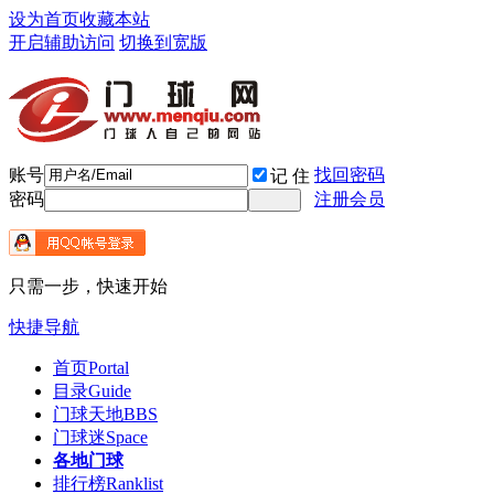
设为首页
收藏本站
开启辅助访问
切换到宽版
账号
找回密码
记 住
密码
注册会员
只需一步，快速开始
快捷导航
首页
Portal
目录
Guide
门球天地
BBS
门球迷
Space
各地门球
排行榜
Ranklist