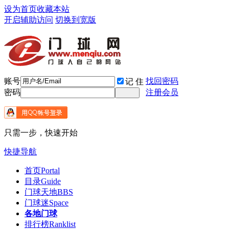
设为首页
收藏本站
开启辅助访问
切换到宽版
账号
找回密码
记 住
密码
注册会员
只需一步，快速开始
快捷导航
首页
Portal
目录
Guide
门球天地
BBS
门球迷
Space
各地门球
排行榜
Ranklist