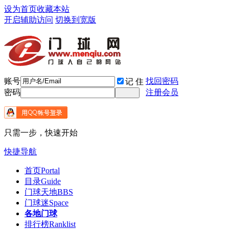
设为首页
收藏本站
开启辅助访问
切换到宽版
账号
找回密码
记 住
密码
注册会员
只需一步，快速开始
快捷导航
首页
Portal
目录
Guide
门球天地
BBS
门球迷
Space
各地门球
排行榜
Ranklist