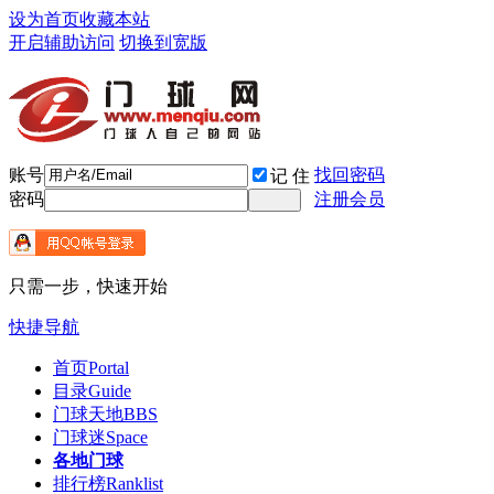
设为首页
收藏本站
开启辅助访问
切换到宽版
账号
找回密码
记 住
密码
注册会员
只需一步，快速开始
快捷导航
首页
Portal
目录
Guide
门球天地
BBS
门球迷
Space
各地门球
排行榜
Ranklist