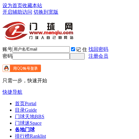
设为首页
收藏本站
开启辅助访问
切换到宽版
账号
找回密码
记 住
密码
注册会员
只需一步，快速开始
快捷导航
首页
Portal
目录
Guide
门球天地
BBS
门球迷
Space
各地门球
排行榜
Ranklist