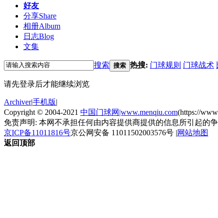
好友
分享
Share
相册
Album
日志
Blog
文集
搜索
热搜:
门球规则
门球战术
搜索
请先登录后才能继续浏览
Archiver
|
手机版
|
Copyright © 2004-2021
中国门球网|www.menqiu.com
(https://ww
免责声明: 本网不承担任何由内容提供商提供的信息所引起的
京ICP备11011816号
京公网安备 11011502003576号
|
网站地图
返回顶部