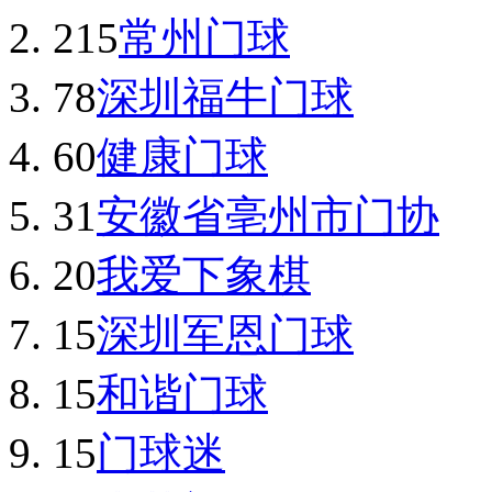
215
常州门球
78
深圳福牛门球
60
健康门球
31
安徽省亳州市门协
20
我爱下象棋
15
深圳军恩门球
15
和谐门球
15
门球迷