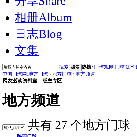
分享
Share
相册
Album
日志
Blog
文集
搜索
热搜:
门球规则
门球战术
搜索
中国门球网
›
地方门球
›
地方门球
›
地方频道
网友必读
资料室
版主专区
地方频道
共有 27 个地方门球
陕西门球