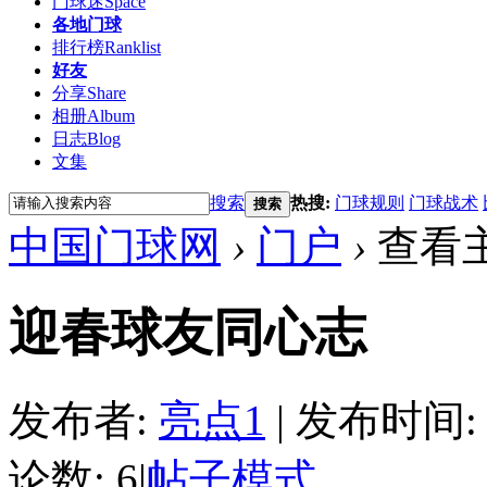
门球迷
Space
各地门球
排行榜
Ranklist
好友
分享
Share
相册
Album
日志
Blog
文集
搜索
热搜:
门球规则
门球战术
搜索
中国门球网
›
门户
›
查看
迎春球友同心志
发布者:
亮点1
|
发布时间: 20
论数: 6
|
帖子模式