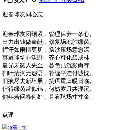
迎春球友同心志
迎春球友团结紧，管理保养一条心。
出力出钱做奉献，修复场地胜绿茵。
挥汗如雨情更切，扬沙压场意愈深。
莫道球场非沃野，齐心可化碧成林。
晨光未露人先至，暮色已沉影尚存。
扫叶清沟无怨语，补缝平洼付诚忱。
旧痕尽去新坪展，笑语重归暖日临。
但得绿茵常似锦，何妨岁月共浮沉。
他年若问春何处，且看球场寸寸金。
点评
输赢一笑