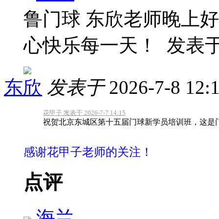
鲁门球 东欣老师晚上
心快乐每一天！
发表于 2
东欣
发表于
2026-7-8 12:
花甲子 发表于 2026-7-7 14:15
祝贺北京东城区第十五届门球新学员培训班，这是门
感谢花甲子老师的关注！
点评
海兰