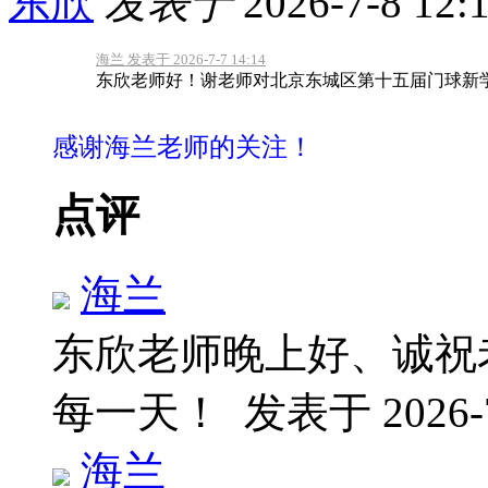
东欣
发表于
2026-7-8 12:
海兰 发表于 2026-7-7 14:14
东欣老师好！谢老师对北京东城区第十五届门球新
感谢海兰老师的关注！
点评
海兰
东欣老师晚上好、诚祝
每一天！
发表于 2026-7
海兰