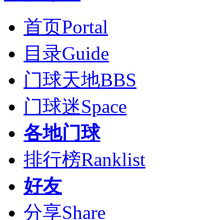
首页
Portal
目录
Guide
门球天地
BBS
门球迷
Space
各地门球
排行榜
Ranklist
好友
分享
Share