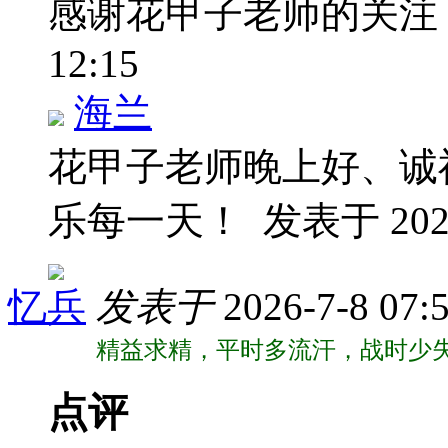
感谢花甲子老师的关
12:15
海兰
花甲子老师晚上好、诚
乐每一天！
发表于 2026
忆兵
发表于
2026-7-8 07:
精益求精，平时多流汗，战时少失
点评