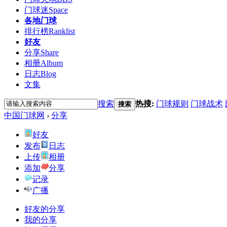
门球迷
Space
各地门球
排行榜
Ranklist
好友
分享
Share
相册
Album
日志
Blog
文集
搜索
热搜:
门球规则
门球战术
搜索
中国门球网
›
分享
好友
发布
日志
上传
相册
添加
分享
记录
广播
好友的分享
我的分享