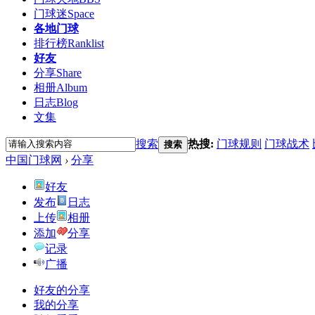
门球迷
Space
各地门球
排行榜
Ranklist
好友
分享
Share
相册
Album
日志
Blog
文集
搜索
热搜:
门球规则
门球战术
搜索
中国门球网
›
分享
好友
发布
日志
上传
相册
添加
分享
记录
广播
好友的分享
我的分享