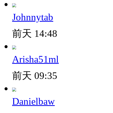
Johnnytab
前天 14:48
Arisha51ml
前天 09:35
Danielbaw