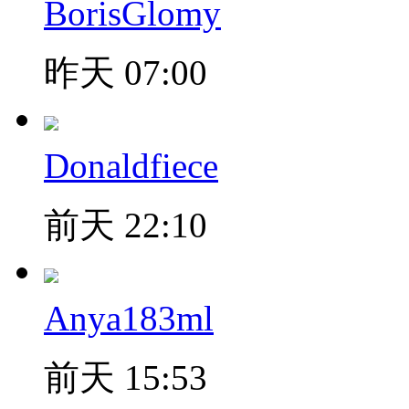
BorisGlomy
昨天 07:00
Donaldfiece
前天 22:10
Anya183ml
前天 15:53