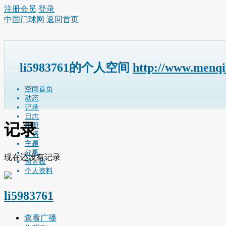
注册会员
登录
中国门球网
返回首页
li5983761的个人空间
http://www.menq
空间首页
动态
记录
日志
记录
相册
广播
主题
分享
现在还没有记录
留言板
个人资料
li5983761
查看广播