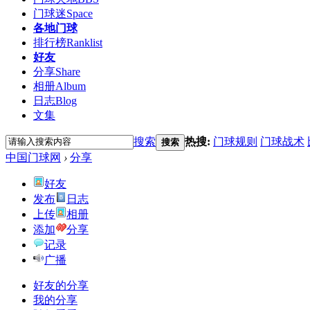
门球迷
Space
各地门球
排行榜
Ranklist
好友
分享
Share
相册
Album
日志
Blog
文集
搜索
热搜:
门球规则
门球战术
搜索
中国门球网
›
分享
好友
发布
日志
上传
相册
添加
分享
记录
广播
好友的分享
我的分享